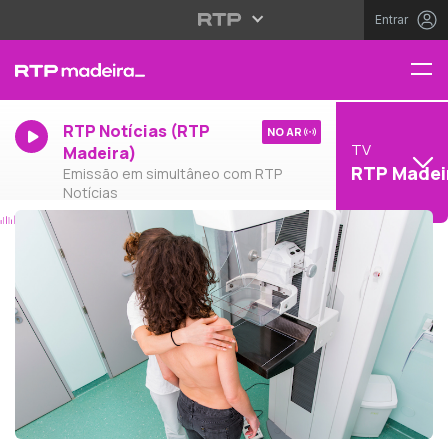
Entrar
RTP Notícias (RTP
NO AR
TV
Madeira)
RTP Madei
Emissão em simultâneo com RTP
Notícias