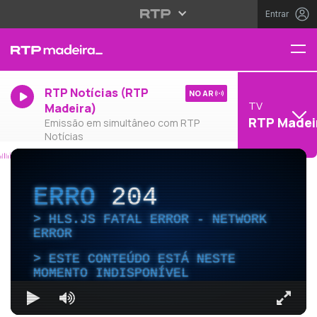
Entrar
RTP Notícias (RTP
NO AR
TV
Madeira)
RTP Madei
Emissão em simultâneo com RTP
Notícias
ERRO
204
HLS.JS FATAL ERROR - NETWORK
ERROR
ESTE CONTEÚDO ESTÁ NESTE
MOMENTO INDISPONÍVEL