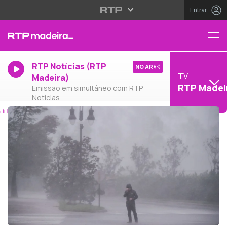
Entrar
RTP Notícias (RTP
NO AR
TV
Madeira)
RTP Madei
Emissão em simultâneo com RTP
Notícias