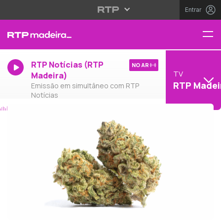
Entrar
RTP Notícias (RTP
NO AR
TV
Madeira)
RTP Madei
Emissão em simultâneo com RTP
Notícias