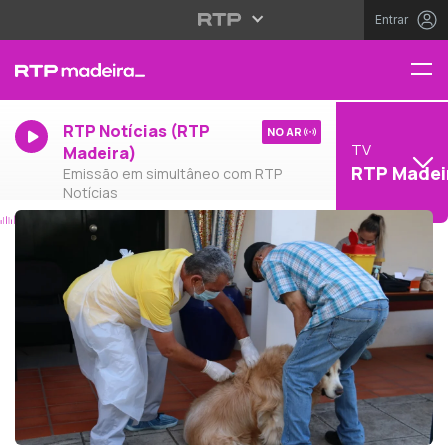
Entrar
RTP Notícias (RTP
NO AR
TV
Madeira)
RTP Madei
Emissão em simultâneo com RTP
Notícias