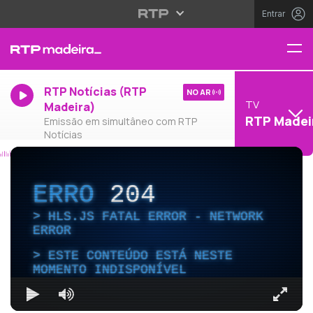
Entrar
RTP Notícias (RTP
NO AR
TV
Madeira)
RTP Madei
Emissão em simultâneo com RTP
Notícias
ERRO
204
HLS.JS FATAL ERROR - NETWORK
ERROR
ESTE CONTEÚDO ESTÁ NESTE
MOMENTO INDISPONÍVEL