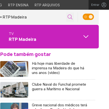
G
RTP ENSINA
RTP ARQUIVOS
Entrar
+ RTP Madeira
TV
RTP Madeira
Pode também gostar
Há hoje mais liberdade de
imprensa na Madeira do que há
uns anos (vídeo)
Clube Naval do Funchal promete
guerra a Marítimo e Nacional
Greve nacional dos médicos terá