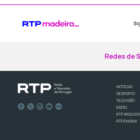
Si
Redes de S
NOTÍCIAS
DESPORTO
TELEVISÃO
RÁDIO
RTP ARQUIVO
RTP ENSINA