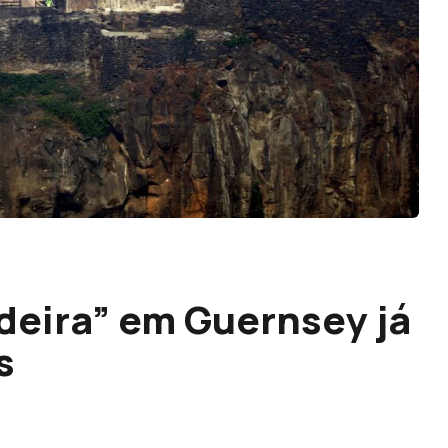
eira” em Guernsey já
s