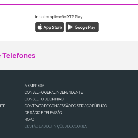
Instale a aplicação
RTP Play
ebook da RTP Madeira
nstagram da RTP Madeira
 Telefones
A EMPRESA
CONSELHO GERAL INDEPENDENTE
CONSELHO DE OPINIÃO
NTE
CONTRATO DE CONCESSÃO DO SERVIÇO PÚBLICO
DE RÁDIO E TELEVISÃO
RGPD
GESTÃO DAS DEFINIÇÕES DE COOKIES