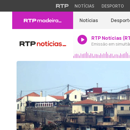
NOTÍCIAS
DESPORTO
Notícias
Desport
RTP Notícias (R
Emissão em simultâ