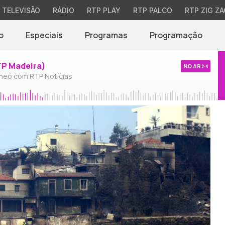
TELEVISÃO
RÁDIO
RTP PLAY
RTP PALCO
RTP ZIG ZA
o
Especiais
Programas
Programação
TP Madeira)
NO AR
neo com RTP Notícias