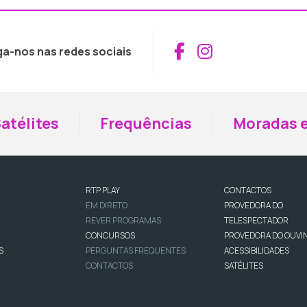
Aceder ao Fac
Aceder ao I
ga-nos nas redes sociais
atélites
Frequências
Moradas e
RTP PLAY
CONTACTOS
EM DIRETO
PROVEDORA DO
REVER PROGRAMAS
TELESPECTADOR
CONCURSOS
PROVEDORA DO OUVI
S
PERGUNTAS FREQUENTES
ACESSIBILIDADES
CONTACTOS
SATÉLITES