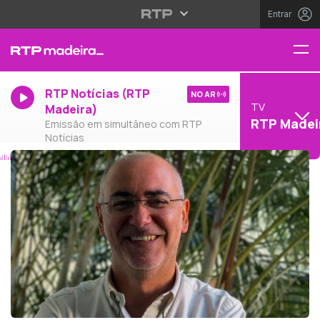
Entrar
RTP Notícias (RTP
NO AR
TV
Madeira)
RTP Madei
Emissão em simultâneo com RTP
Notícias