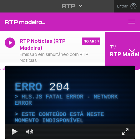
Entrar
RTP Notícias (RTP
NO AR
TV
Madeira)
RTP Madei
Emissão em simultâneo com RTP
Notícias
ERRO
204
HLS.JS FATAL ERROR - NETWORK
ERROR
ESTE CONTEÚDO ESTÁ NESTE
MOMENTO INDISPONÍVEL