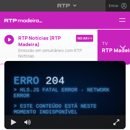
Entrar
RTP Notícias (RTP
NO AR
TV
Madeira)
RTP Madei
Emissão em simultâneo com RTP
Notícias
ERRO
204
HLS.JS FATAL ERROR - NETWORK
ERROR
ESTE CONTEÚDO ESTÁ NESTE
MOMENTO INDISPONÍVEL