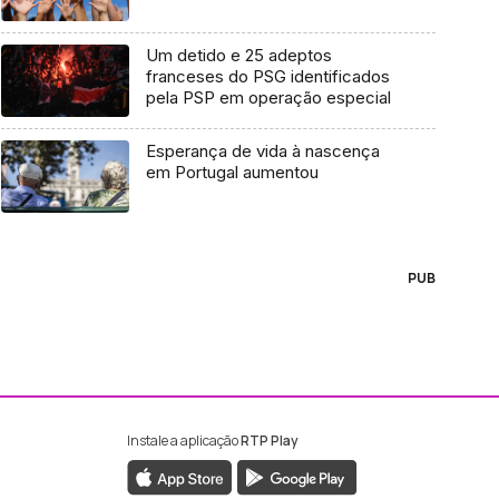
Um detido e 25 adeptos
franceses do PSG identificados
pela PSP em operação especial
Esperança de vida à nascença
em Portugal aumentou
PUB
Instale a aplicação
RTP Play
ebook da RTP Madeira
nstagram da RTP Madeira