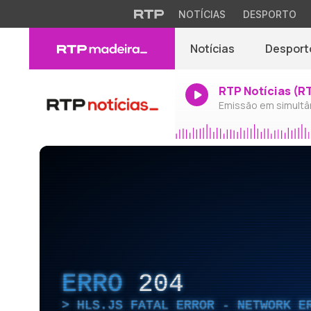
NOTÍCIAS
DESPORTO
Notícias
Desport
RTP Notícias (R
Emissão em simultâ
ERRO
204
HLS.JS FATAL ERROR - NETWORK E