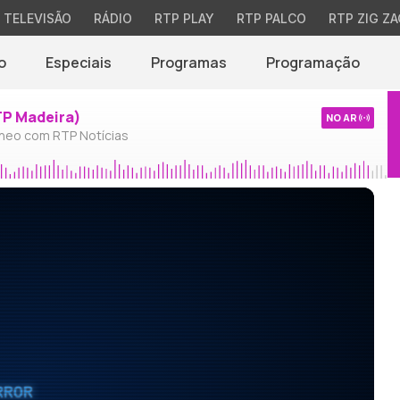
TELEVISÃO
RÁDIO
RTP PLAY
RTP PALCO
RTP ZIG ZA
o
Especiais
Programas
Programação
TP Madeira)
NO AR
neo com RTP Notícias
RROR