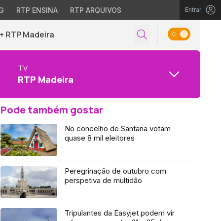
G
RTP ENSINA
RTP ARQUIVOS
Entrar
+ RTP Madeira
TV
RTP Madeira
Pode também gostar
No concelho de Santana votam
quase 8 mil eleitores
Peregrinação de outubro com
perspetiva de multidão
Tripulantes da Easyjet podem vir