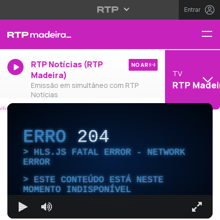
Entrar
RTP Notícias (RTP
NO AR
TV
Madeira)
RTP Madei
Emissão em simultâneo com RTP
Notícias
ERRO
204
HLS.JS FATAL ERROR - NETWORK
ERROR
ESTE CONTEÚDO ESTÁ NESTE
MOMENTO INDISPONÍVEL