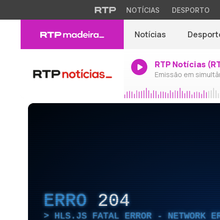
NOTÍCIAS
DESPORTO
Notícias
Desport
RTP Notícias (R
Emissão em simultâ
ERRO
204
HLS.JS FATAL ERROR - NETWORK E