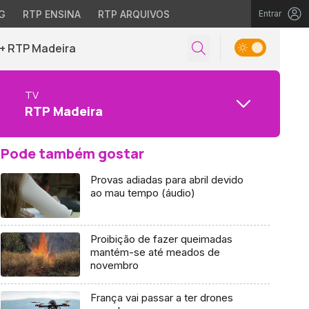
G
RTP ENSINA
RTP ARQUIVOS
Entrar
+ RTP Madeira
TV
RTP Madeira
Pode também gostar
Provas adiadas para abril devido
ao mau tempo (áudio)
Proibição de fazer queimadas
mantém-se até meados de
novembro
França vai passar a ter drones