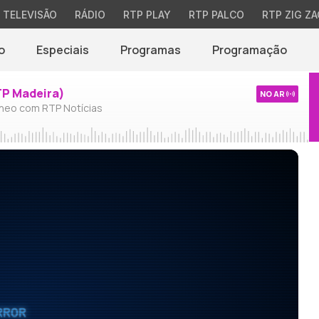
TELEVISÃO
RÁDIO
RTP PLAY
RTP PALCO
RTP ZIG ZA
o
Especiais
Programas
Programação
TP Madeira)
NO AR
neo com RTP Notícias
RROR