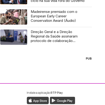
ciclo na sua vida fora do Governo
Madeirense premiado com o
European Early Career
Conservation Award (Áudio)
Direção Geral e a Direção
Regional da Saúde assinaram
protocolo de colaboração
(vídeo)
PUB
Instale a aplicação
RTP Play
ebook da RTP Madeira
nstagram da RTP Madeira