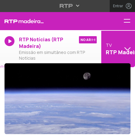
Entrar
RTP Notícias (RTP
NO AR
TV
Madeira)
RTP Madei
Emissão em simultâneo com RTP
Notícias