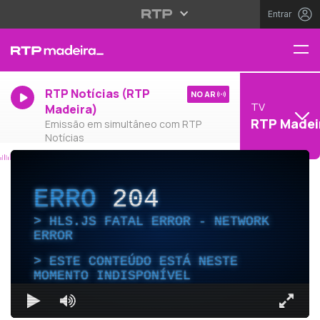
Entrar
RTP Notícias (RTP
NO AR
TV
Madeira)
RTP Madei
Emissão em simultâneo com RTP
Notícias
ERRO
204
HLS.JS FATAL ERROR - NETWORK
ERROR
ESTE CONTEÚDO ESTÁ NESTE
MOMENTO INDISPONÍVEL