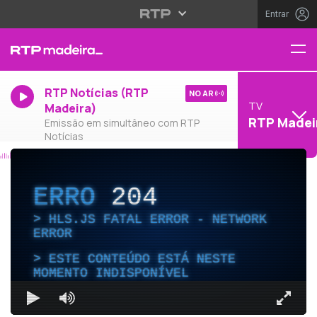
Entrar
RTP Notícias (RTP
NO AR
TV
Madeira)
RTP Madei
Emissão em simultâneo com RTP
Notícias
ERRO
204
HLS.JS FATAL ERROR - NETWORK
ERROR
ESTE CONTEÚDO ESTÁ NESTE
MOMENTO INDISPONÍVEL