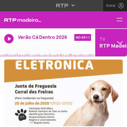
Entrar
Verão Cá Dentro 2026
NO AR
TV
RTP Madei