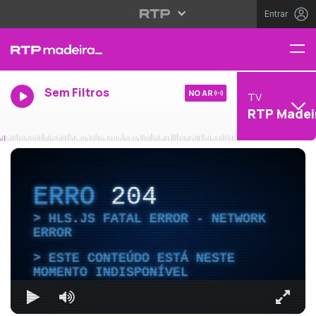
Entrar
Sem Filtros
NO AR
TV
RTP Madei
ERRO
204
HLS.JS FATAL ERROR - NETWORK
ERROR
ESTE CONTEÚDO ESTÁ NESTE
MOMENTO INDISPONÍVEL