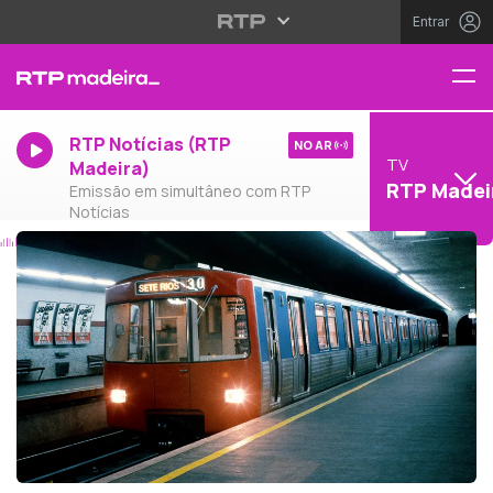
Entrar
RTP Notícias (RTP
NO AR
TV
Madeira)
RTP Madei
Emissão em simultâneo com RTP
Notícias