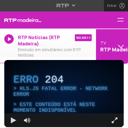
Entrar
RTP Notícias (RTP
NO AR
TV
Madeira)
RTP Madei
Emissão em simultâneo com RTP
Notícias
ERRO
204
HLS.JS FATAL ERROR - NETWORK
ERROR
ESTE CONTEÚDO ESTÁ NESTE
MOMENTO INDISPONÍVEL