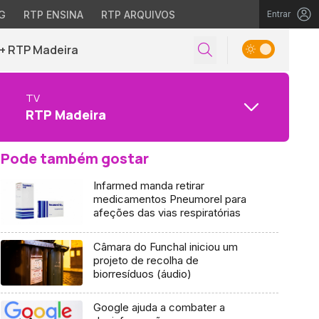
G
RTP ENSINA
RTP ARQUIVOS
Entrar
+ RTP Madeira
TV
RTP Madeira
Pode também gostar
Infarmed manda retirar
medicamentos Pneumorel para
afeções das vias respiratórias
Câmara do Funchal iniciou um
projeto de recolha de
biorresíduos (áudio)
Google ajuda a combater a