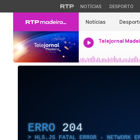
NOTÍCIAS
DESPORTO
Notícias
Desport
Telejornal Made
ERRO
204
HLS.JS FATAL ERROR - NETWORK E