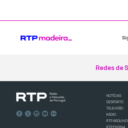
Si
Redes de S
NOTÍCIAS
DESPORTO
TELEVISÃO
RÁDIO
RTP ARQUIVO
RTP ENSINA