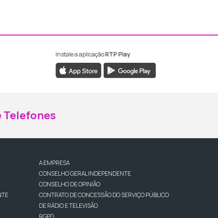
Instale a aplicação
RTP Play
ebook da RTP Madeira
nstagram da RTP Madeira
 Telefones
A EMPRESA
CONSELHO GERAL INDEPENDENTE
CONSELHO DE OPINIÃO
NTE
CONTRATO DE CONCESSÃO DO SERVIÇO PÚBLICO
DE RÁDIO E TELEVISÃO
RGPD