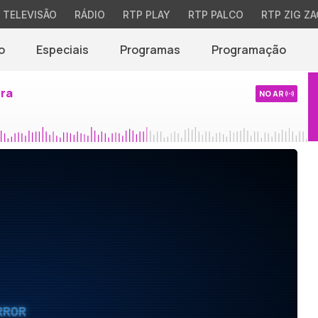
TELEVISÃO
RÁDIO
RTP PLAY
RTP PALCO
RTP ZIG ZA
o
Especiais
Programas
Programação
ira
NO AR
RROR