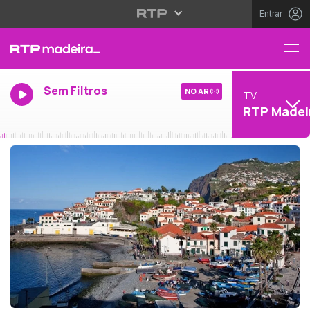
Entrar
Sem Filtros
NO AR
TV
RTP Madei