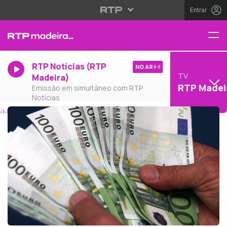
Entrar
RTP Notícias (RTP
NO AR
TV
Madeira)
RTP Madei
Emissão em simultâneo com RTP
Notícias