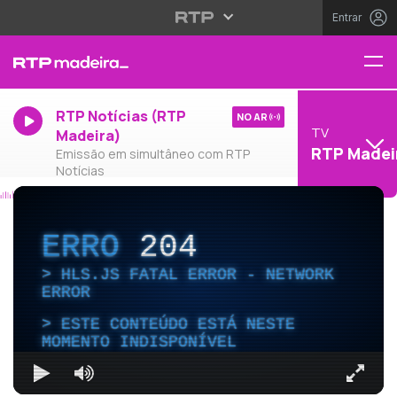
Entrar
RTP Notícias (RTP
NO AR
TV
Madeira)
RTP Madei
Emissão em simultâneo com RTP
Notícias
ERRO
204
HLS.JS FATAL ERROR - NETWORK
ERROR
ESTE CONTEÚDO ESTÁ NESTE
MOMENTO INDISPONÍVEL