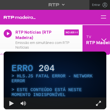
Entrar
RTP Notícias (RTP
NO AR
TV
Madeira)
RTP Madei
Emissão em simultâneo com RTP
Notícias
ERRO
204
HLS.JS FATAL ERROR - NETWORK
ERROR
ESTE CONTEÚDO ESTÁ NESTE
MOMENTO INDISPONÍVEL