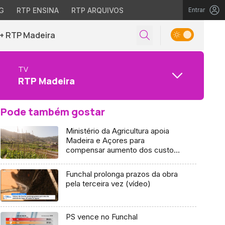
G
RTP ENSINA
RTP ARQUIVOS
Entrar
+ RTP Madeira
TV
RTP Madeira
Pode também gostar
Ministério da Agricultura apoia
Madeira e Açores para
compensar aumento dos custos
de produção
Funchal prolonga prazos da obra
pela terceira vez (vídeo)
PS vence no Funchal