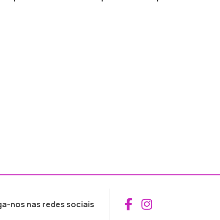
Aceder ao Fac
Aceder ao I
ga-nos nas redes sociais