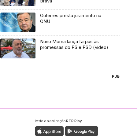
Brava
Guterres presta juramento na
ONU
Nuno Morna lança farpas às
promessas do PS e PSD (vídeo)
PUB
Instale a aplicação
RTP Play
ebook da RTP Madeira
nstagram da RTP Madeira