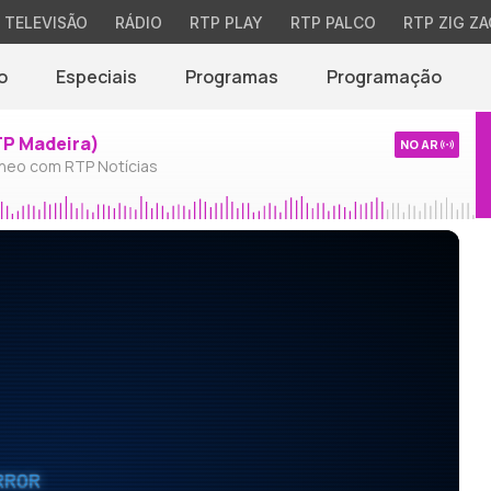
TELEVISÃO
RÁDIO
RTP PLAY
RTP PALCO
RTP ZIG ZA
o
Especiais
Programas
Programação
TP Madeira)
NO AR
neo com RTP Notícias
RROR