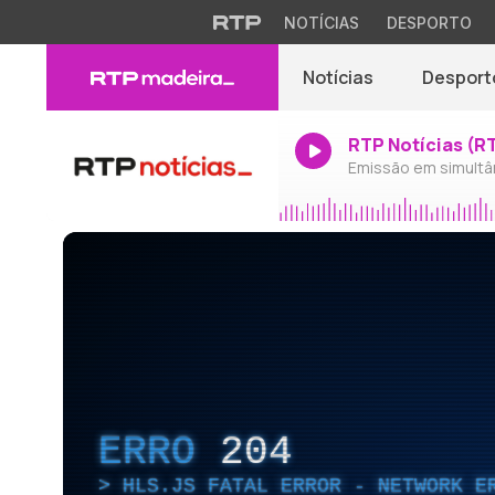
NOTÍCIAS
DESPORTO
Notícias
Desport
RTP Notícias (R
Emissão em simultâ
ERRO
204
HLS.JS FATAL ERROR - NETWORK E