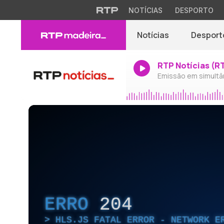
NOTÍCIAS
DESPORTO
Notícias
Desport
RTP Notícias (R
Emissão em simultâ
ERRO
204
HLS.JS FATAL ERROR - NETWORK E