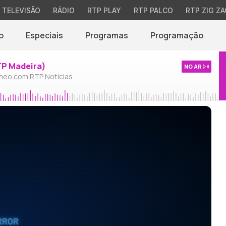
TELEVISÃO
RÁDIO
RTP PLAY
RTP PALCO
RTP ZIG ZA
o
Especiais
Programas
Programação
TP Madeira)
NO AR
neo com RTP Notícias
RROR