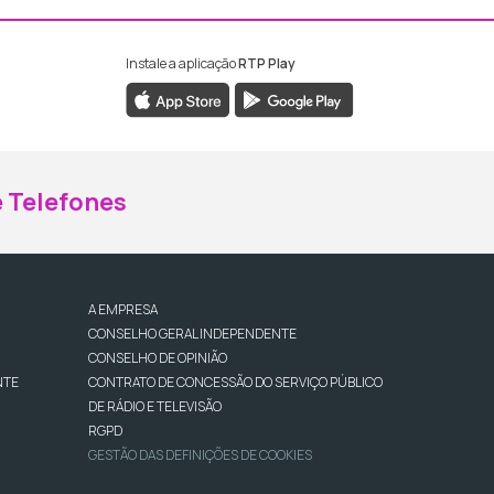
Instale a aplicação
RTP Play
ebook da RTP Madeira
nstagram da RTP Madeira
 Telefones
A EMPRESA
CONSELHO GERAL INDEPENDENTE
CONSELHO DE OPINIÃO
NTE
CONTRATO DE CONCESSÃO DO SERVIÇO PÚBLICO
DE RÁDIO E TELEVISÃO
RGPD
GESTÃO DAS DEFINIÇÕES DE COOKIES