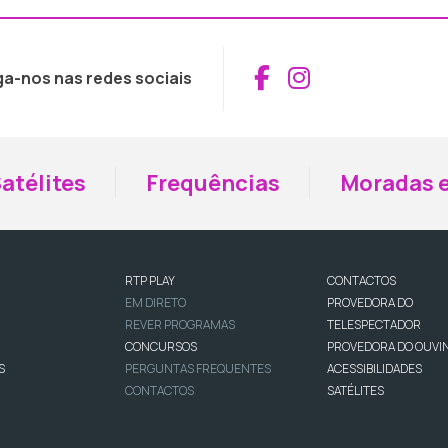
Aceder ao Fac
Aceder ao I
ga-nos nas redes sociais
atélites
Frequências
Moradas e
RTP PLAY
CONTACTOS
EM DIRETO
PROVEDORA DO
REVER PROGRAMAS
TELESPECTADOR
CONCURSOS
PROVEDORA DO OUVI
S
PERGUNTAS FREQUENTES
ACESSIBILIDADES
CONTACTOS
SATÉLITES