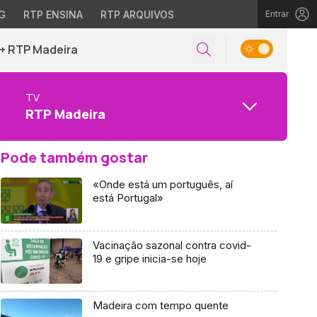
G
RTP ENSINA
RTP ARQUIVOS
Entrar
+ RTP Madeira
TV
RTP Madeira
Pode também gostar
«Onde está um português, aí
está Portugal»
Vacinação sazonal contra covid-
19 e gripe inicia-se hoje
Madeira com tempo quente