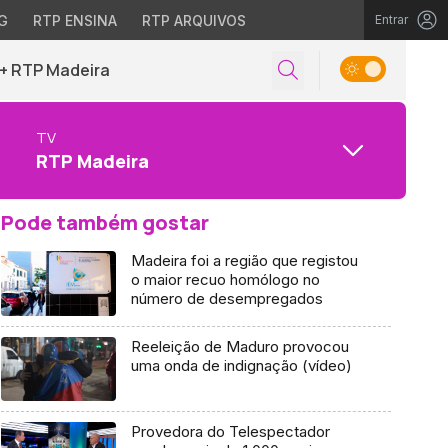
G
RTP ENSINA
RTP ARQUIVOS
Entrar
+ RTP Madeira
TV
RTP Madeira
Pode também gostar
Madeira foi a região que registou
o maior recuo homólogo no
número de desempregados
Reeleição de Maduro provocou
uma onda de indignação (vídeo)
Provedora do Telespectador