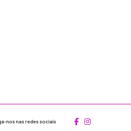
Aceder ao Fac
Aceder ao I
ga-nos nas redes sociais