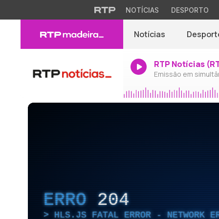
NOTÍCIAS
DESPORTO
Notícias
Desport
RTP Notícias (R
Emissão em simultâ
ERRO
204
HLS.JS FATAL ERROR - NETWORK E