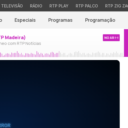
TELEVISÃO
RÁDIO
RTP PLAY
RTP PALCO
RTP ZIG ZA
o
Especiais
Programas
Programação
TP Madeira)
NO AR
neo com RTP Notícias
RROR