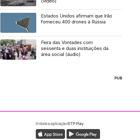
(vídeo)
Estados Unidos afirmam que Irão
forneceu 400 drones à Rússia
Feira das Vontades com
sessenta e duas instituições da
área social (áudio)
PUB
Instale a aplicação
RTP Play
ebook da RTP Madeira
nstagram da RTP Madeira