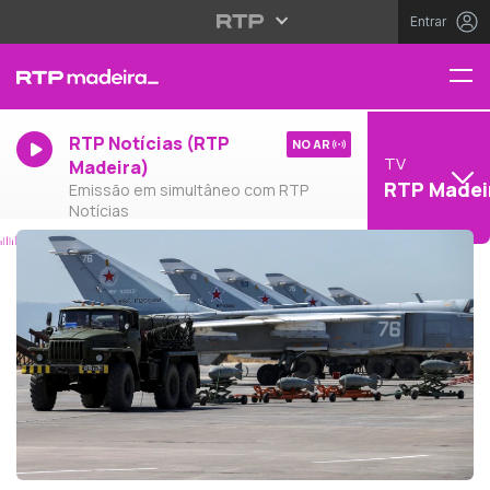
Entrar
RTP Notícias (RTP
NO AR
TV
Madeira)
RTP Madei
Emissão em simultâneo com RTP
Notícias