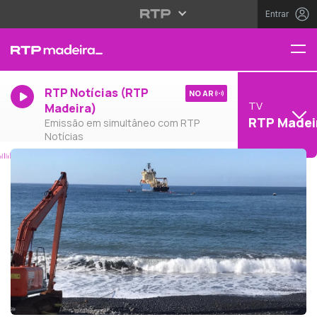
Entrar
RTP Notícias (RTP
NO AR
TV
Madeira)
RTP Madei
Emissão em simultâneo com RTP
Notícias