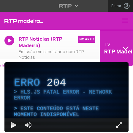
Entrar
RTP Notícias (RTP
NO AR
TV
Madeira)
RTP Madei
Emissão em simultâneo com RTP
Notícias
ERRO
204
HLS.JS FATAL ERROR - NETWORK
ERROR
ESTE CONTEÚDO ESTÁ NESTE
MOMENTO INDISPONÍVEL