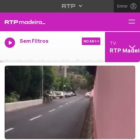
Entrar
Sem Filtros
NO AR
TV
RTP Madei