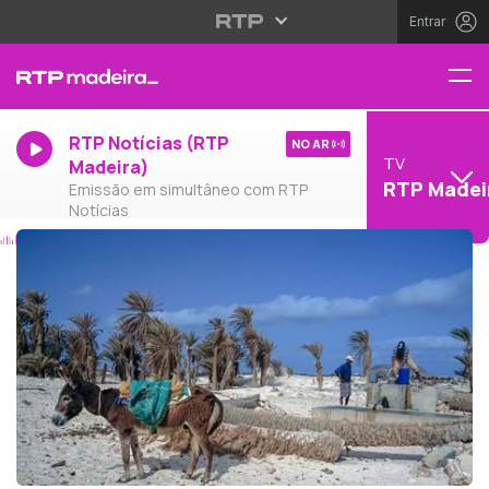
Entrar
RTP Notícias (RTP
NO AR
TV
Madeira)
RTP Madei
Emissão em simultâneo com RTP
Notícias