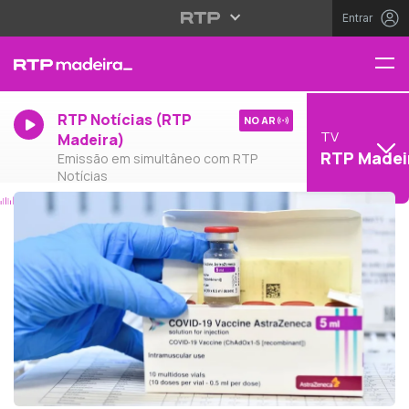
Entrar
RTP Notícias (RTP
NO AR
TV
Madeira)
RTP Madei
Emissão em simultâneo com RTP
Notícias