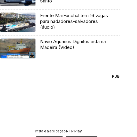
Santo
Frente MarFunchal tem 16 vagas
para nadadores-salvadores
(áudio)
Navio Aquarius Dignitus está na
Madeira (Vídeo)
PUB
Instale a aplicação
RTP Play
ebook da RTP Madeira
nstagram da RTP Madeira