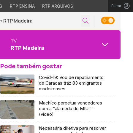
G
RTP ENSINA
RTP ARQUIVOS
Entrar
+ RTP Madeira
TV
RTP Madeira
Pode também gostar
Covid-19: Voo de repatriamento
de Caracas traz 83 emigrantes
madeirenses
Machico perpetua vencedores
com a “alameda do MIUT”
(vídeo)
Necessária diretiva para resolver