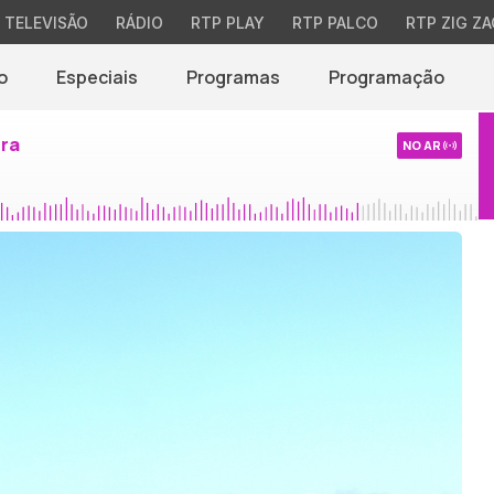
TELEVISÃO
RÁDIO
RTP PLAY
RTP PALCO
RTP ZIG ZA
o
Especiais
Programas
Programação
ira
NO AR