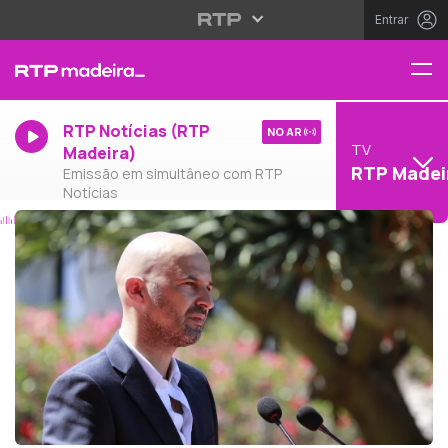
Entrar
RTP Notícias (RTP
NO AR
TV
Madeira)
RTP Madei
Emissão em simultâneo com RTP
Notícias