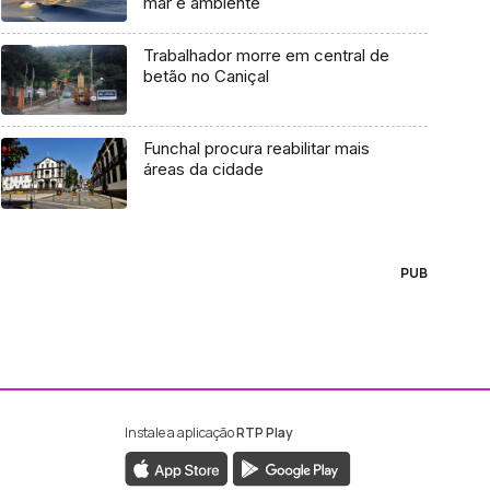
mar e ambiente
Trabalhador morre em central de
betão no Caniçal
Funchal procura reabilitar mais
áreas da cidade
PUB
Instale a aplicação
RTP Play
ebook da RTP Madeira
nstagram da RTP Madeira