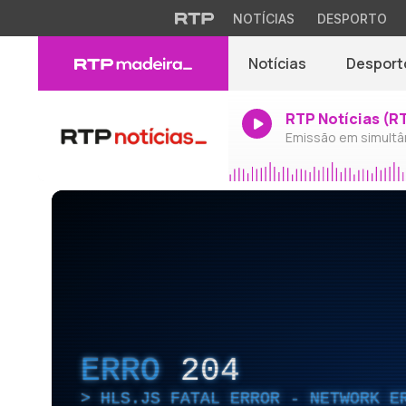
NOTÍCIAS
DESPORTO
Notícias
Desport
RTP Notícias (R
Emissão em simultâ
ERRO
204
HLS.JS FATAL ERROR - NETWORK E