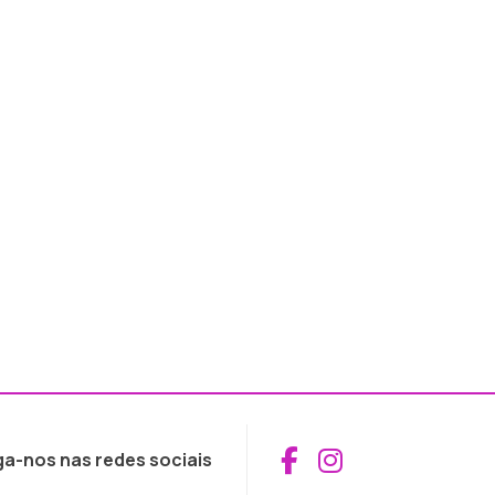
Aceder ao Fac
Aceder ao I
ga-nos nas redes sociais