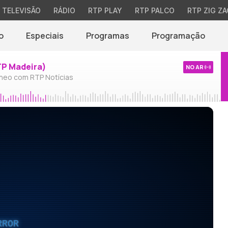
TELEVISÃO
RÁDIO
RTP PLAY
RTP PALCO
RTP ZIG ZA
o
Especiais
Programas
Programação
TP Madeira)
NO AR
neo com RTP Notícias
RROR