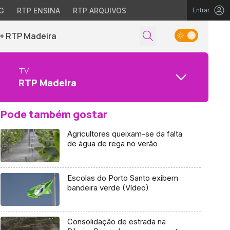
G
RTP ENSINA
RTP ARQUIVOS
Entrar
+ RTP Madeira
TV
RTP Madeira
Pode também gostar
Agricultores queixam-se da falta
de água de rega no verão
Escolas do Porto Santo exibem
bandeira verde (Vídeo)
Consolidação de estrada na