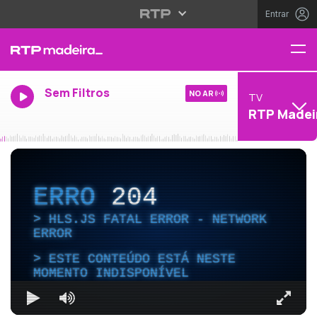
Entrar
Sem Filtros
NO AR
TV
RTP Madei
ERRO
204
HLS.JS FATAL ERROR - NETWORK
ERROR
ESTE CONTEÚDO ESTÁ NESTE
MOMENTO INDISPONÍVEL