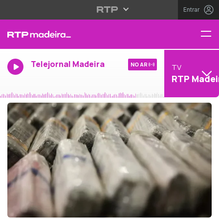
Entrar
Telejornal Madeira
NO AR
TV
RTP Madei