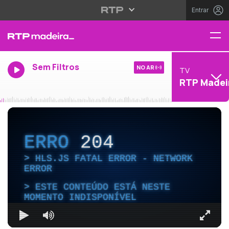
Entrar
Sem Filtros
NO AR
TV
RTP Madei
ERRO
204
HLS.JS FATAL ERROR - NETWORK
ERROR
ESTE CONTEÚDO ESTÁ NESTE
MOMENTO INDISPONÍVEL