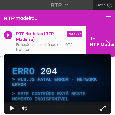
Entrar
RTP Notícias (RTP
NO AR
TV
Madeira)
RTP Madei
Emissão em simultâneo com RTP
Notícias
ERRO
204
HLS.JS FATAL ERROR - NETWORK
ERROR
ESTE CONTEÚDO ESTÁ NESTE
MOMENTO INDISPONÍVEL