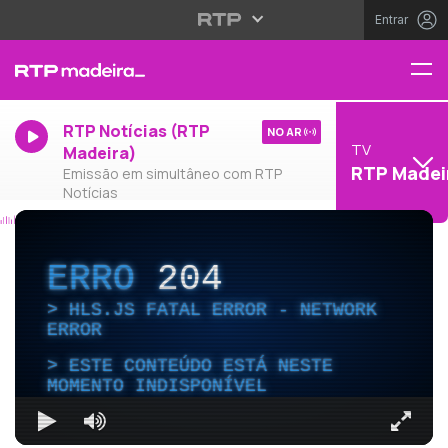
Entrar
RTP Notícias (RTP
NO AR
TV
Madeira)
RTP Madei
Emissão em simultâneo com RTP
Notícias
ERRO
204
HLS.JS FATAL ERROR - NETWORK
ERROR
ESTE CONTEÚDO ESTÁ NESTE
MOMENTO INDISPONÍVEL