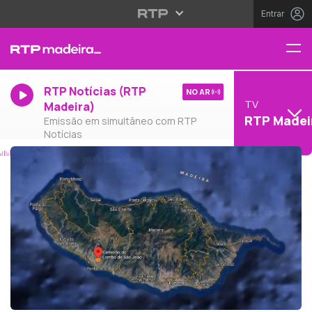
Entrar
RTP Notícias (RTP
NO AR
TV
Madeira)
RTP Madei
Emissão em simultâneo com RTP
Notícias