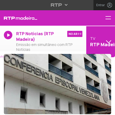
Entrar
RTP Notícias (RTP
NO AR
TV
Madeira)
RTP Madei
Emissão em simultâneo com RTP
Notícias