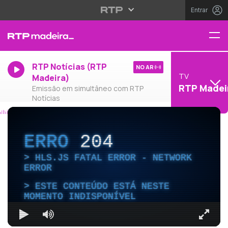
Entrar
RTP Notícias (RTP
NO AR
TV
Madeira)
RTP Madei
Emissão em simultâneo com RTP
Notícias
ERRO
204
HLS.JS FATAL ERROR - NETWORK
ERROR
ESTE CONTEÚDO ESTÁ NESTE
MOMENTO INDISPONÍVEL