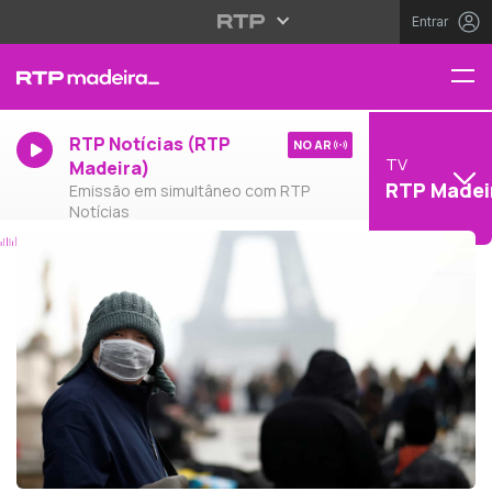
Entrar
RTP Notícias (RTP
NO AR
TV
Madeira)
RTP Madei
Emissão em simultâneo com RTP
Notícias