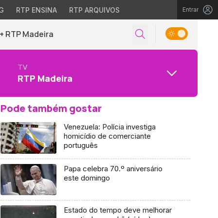
G
RTP ENSINA
RTP ARQUIVOS
Entrar
+ RTP Madeira
TV
RTP Madeira
Pode também gostar
Venezuela: Polícia investiga
homicídio de comerciante
português
Papa celebra 70.º aniversário
este domingo
Estado do tempo deve melhorar