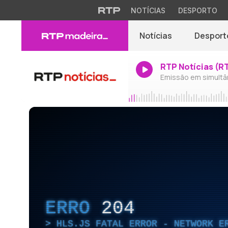
NOTÍCIAS
DESPORTO
Notícias
Desport
RTP Notícias (R
Emissão em simultâ
ERRO
204
HLS.JS FATAL ERROR - NETWORK E