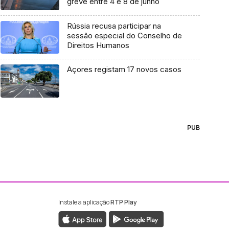
greve entre 4 e 8 de junho
Rússia recusa participar na
sessão especial do Conselho de
Direitos Humanos
Açores registam 17 novos casos
PUB
Instale a aplicação
RTP Play
ebook da RTP Madeira
nstagram da RTP Madeira