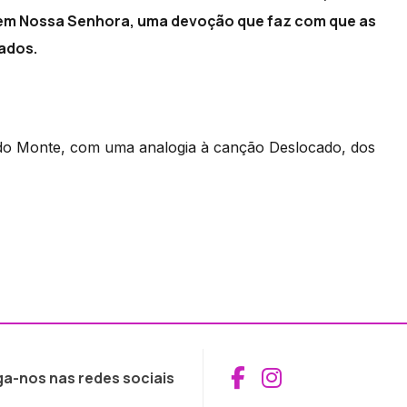
 em Nossa Senhora, uma devoção que faz com que as
ados.
 do Monte, com uma analogia à canção Deslocado, dos
Aceder ao Fac
Aceder ao I
ga-nos nas redes sociais