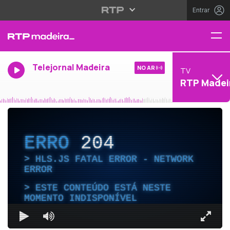
Entrar
Telejornal Madeira
NO AR
TV
RTP Madei
ERRO
204
HLS.JS FATAL ERROR - NETWORK
ERROR
ESTE CONTEÚDO ESTÁ NESTE
MOMENTO INDISPONÍVEL