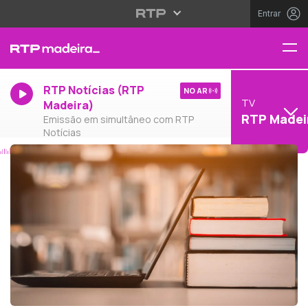
Entrar
RTP Notícias (RTP
NO AR
TV
Madeira)
RTP Madei
Emissão em simultâneo com RTP
Notícias