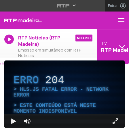
Entrar
RTP Notícias (RTP
NO AR
TV
Madeira)
RTP Madei
Emissão em simultâneo com RTP
Notícias
ERRO
204
HLS.JS FATAL ERROR - NETWORK
ERROR
ESTE CONTEÚDO ESTÁ NESTE
MOMENTO INDISPONÍVEL